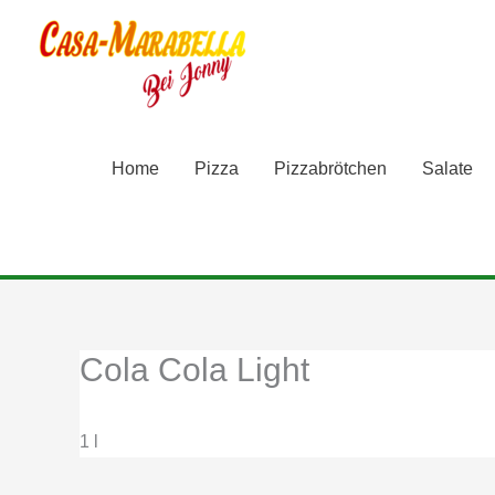
Zum
Inhalt
springen
Home
Pizza
Pizzabrötchen
Salate
Cola Cola Light
1 l