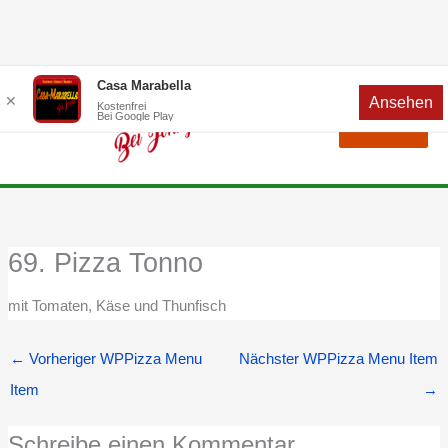
Zum
Menü
Casa Marabella
✕
Ansehen
Inhalt
Kostenfrei
Bei Google Play
Menü
springen
69. Pizza Tonno
mit Tomaten, Käse und Thunfisch
←
Vorheriger WPPizza Menu
Nächster WPPizza Menu Item
Item
→
Schreibe einen Kommentar