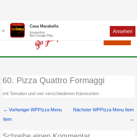
Zum
Menü
Casa Marabella
✕
Ansehen
Inhalt
Kostenfrei
Bei Google Play
Menü
springen
60. Pizza Quattro Formaggi
mit Tomaten und vier verschiedenen Käsesorten
←
Vorheriger WPPizza Menu
Nächster WPPizza Menu Item
Item
→
Schreibe einen Kommentar