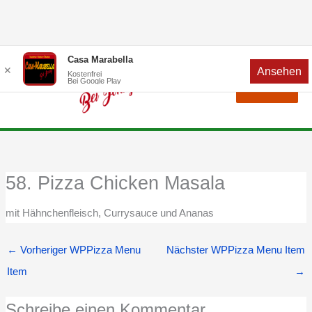
Zum
Menü
Casa Marabella
✕
Ansehen
Inhalt
Kostenfrei
Bei Google Play
Menü
springen
58. Pizza Chicken Masala
mit Hähnchenfleisch, Currysauce und Ananas
←
Vorheriger WPPizza Menu
Nächster WPPizza Menu Item
Item
→
Schreibe einen Kommentar