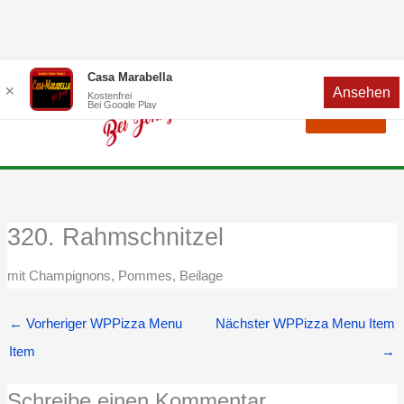
Zum
Menü
Casa Marabella
✕
Ansehen
Inhalt
Kostenfrei
Bei Google Play
Menü
springen
320. Rahmschnitzel
mit Champignons, Pommes, Beilage
←
Vorheriger WPPizza Menu
Nächster WPPizza Menu Item
Item
→
Schreibe einen Kommentar