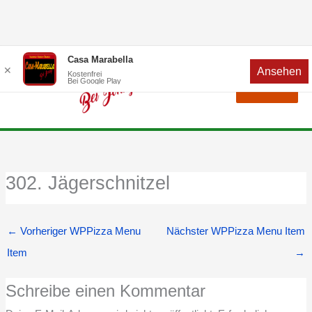
Zum
Menü
Casa Marabella
✕
Ansehen
Inhalt
Kostenfrei
Bei Google Play
Menü
springen
302. Jägerschnitzel
←
Vorheriger WPPizza Menu
Nächster WPPizza Menu Item
Item
→
Schreibe einen Kommentar