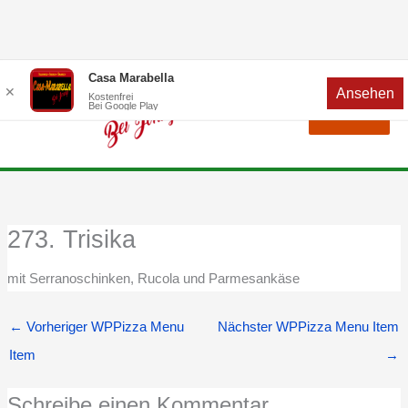
Zum
Menü
Casa Marabella
✕
Ansehen
Inhalt
Kostenfrei
Bei Google Play
Menü
springen
273. Trisika
mit Serranoschinken, Rucola und Parmesankäse
←
Vorheriger WPPizza Menu
Nächster WPPizza Menu Item
Item
→
Schreibe einen Kommentar