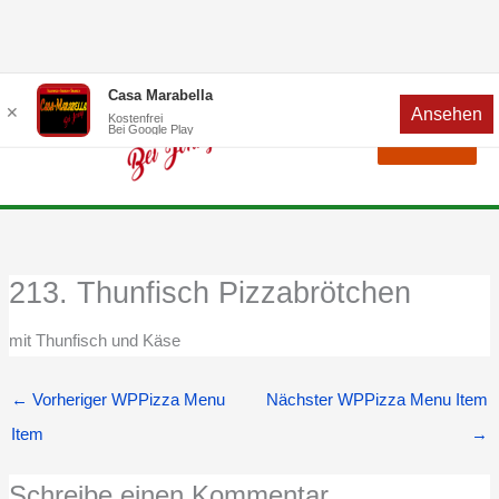
Zum
Menü
Casa Marabella
✕
Ansehen
Inhalt
Kostenfrei
Bei Google Play
Menü
springen
213. Thunfisch Pizzabrötchen
mit Thunfisch und Käse
←
Vorheriger WPPizza Menu
Nächster WPPizza Menu Item
Item
→
Schreibe einen Kommentar