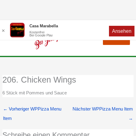
Zum
Menü
Casa Marabella
✕
Ansehen
Inhalt
Kostenfrei
Bei Google Play
Menü
springen
206. Chicken Wings
6 Stück mit Pommes und Sauce
←
Vorheriger WPPizza Menu
Nächster WPPizza Menu Item
Item
→
Schreibe einen Kommentar