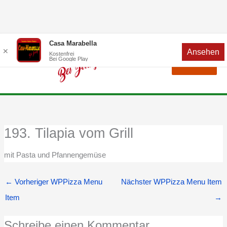
Zum
Menü
Casa Marabella
✕
Ansehen
Inhalt
Kostenfrei
Bei Google Play
Menü
springen
193. Tilapia vom Grill
mit Pasta und Pfannengemüse
←
Vorheriger WPPizza Menu
Nächster WPPizza Menu Item
Item
→
Schreibe einen Kommentar