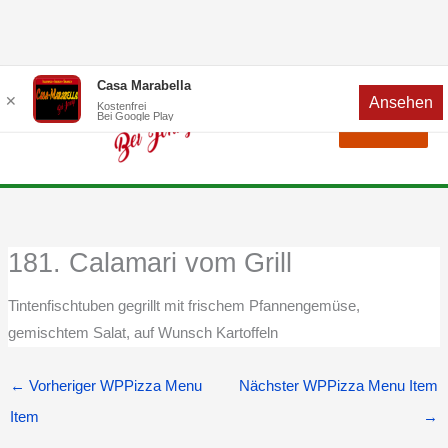
Zum
Menü
Casa Marabella
✕
Ansehen
Inhalt
Kostenfrei
Bei Google Play
Menü
springen
181. Calamari vom Grill
Tintenfischtuben gegrillt mit frischem Pfannengemüse,
gemischtem Salat, auf Wunsch Kartoffeln
←
Vorheriger WPPizza Menu
Nächster WPPizza Menu Item
Item
→