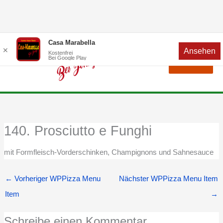
Zum
Menü
Casa Marabella
✕
Ansehen
Inhalt
Kostenfrei
Bei Google Play
Menü
springen
140. Prosciutto e Funghi
mit Formfleisch-Vorderschinken, Champignons und Sahnesauce
←
Vorheriger WPPizza Menu
Nächster WPPizza Menu Item
Item
→
Schreibe einen Kommentar