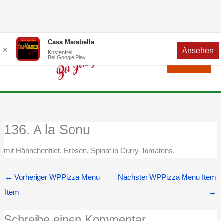
Zum
Menü
Casa Marabella
✕
Ansehen
Inhalt
Kostenfrei
Bei Google Play
Menü
springen
136. A la Sonu
mit Hähnchenfilet, Erbsen, Spinat in Curry-Tomatens.
←
Vorheriger WPPizza Menu
Nächster WPPizza Menu Item
Item
→
Schreibe einen Kommentar