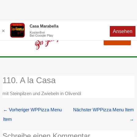
Zum
Menü
Casa Marabella
✕
Ansehen
Inhalt
Kostenfrei
Bei Google Play
Menü
springen
110. A la Casa
mit Steinpilzen und Zwiebeln in Olivenöl
←
Vorheriger WPPizza Menu
Nächster WPPizza Menu Item
Item
→
Schreibe einen Kommentar